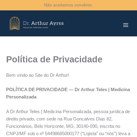
Ir
Não aceitamos convênio.
para
o
conteúdo
Política de Privacidade
Bem vindo ao Site do Dr Arthur!
POLÍTICA DE PRIVACIDADE — Dr Arthur Teles | Medicina
Personalizada
A Dr Arthur Teles | Medicina Personalizada, pessoa jurídica de
direito privado, com sede na Rua Goncalves Dias 82,
Funcionários, Belo Horizonte, MG, 30140-090, inscrita no
CNPJ/MF sob o nº 54498685000177 (“Lojista” ou “nós”) leva a